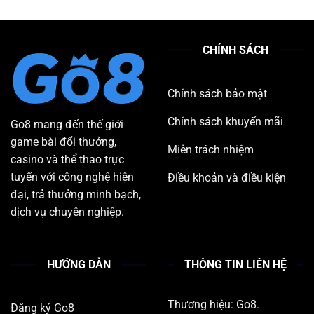
Tin
Trận
Nhanh,
Nóng
Tỷ
Bỏng
Lệ
CHÍNH SÁCH
Kèo
Chuẩn
Xác
Nhất
Chính sách bảo mật
Chính sách khuyến mãi
Go8 mang đến thế giới
game bài đổi thưởng,
Miễn trách nhiệm
casino và thể thao trực
tuyến với công nghệ hiện
Điều khoản và điều kiện
đại, trả thưởng minh bạch,
dịch vụ chuyên nghiệp.
HƯỚNG DẪN
THÔNG TIN LIÊN HỆ
Thương hiệu: Go8.
Đăng ký Go8