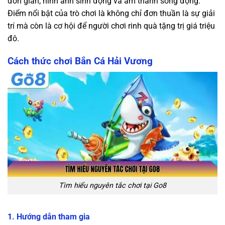
đơn giản, hình ảnh sinh động và âm thanh sống động.
Điểm nổi bật của trò chơi là không chỉ đơn thuần là sự giải
trí mà còn là cơ hội để người chơi rinh quà tặng trị giá triệu
đô.
Cách thức chơi Bắn Cá Hải Vương
Tìm hiểu nguyên tắc chơi tại Go8
1. Hướng dẫn tham gia