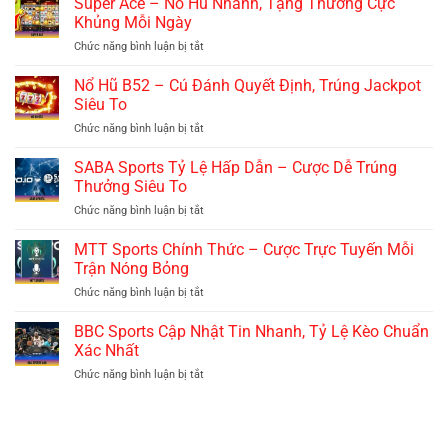
Super Ace – Nổ Hũ Nhanh, Tặng Thưởng Cực
Slot
Lớn
Empire:
Với
Khủng Mỗi Ngày
Ngay
Đế
Jackpot
ở
Chức năng bình luận bị tắt
Chế
Cực
Super
Slot
Kỳ
Ace
Nổ Hũ B52 – Cú Đánh Quyết Định, Trúng Jackpot
Game
Khủng
–
Nổ
Siêu To
Tại
Nổ
Hũ
Nhà
ở
Chức năng bình luận bị tắt
Hũ
Vàng
Cái
Nổ
Nhanh,
Đỉnh
Go8
Hũ
SABA Sports Tỷ Lệ Hấp Dẫn – Cược Dễ Trúng
Tặng
Cao
B52
Thưởng
Thưởng Siêu To
Từ
–
Cực
Nhà
ở
Chức năng bình luận bị tắt
Cú
Khủng
Cái
SABA
Đánh
Mỗi
Go8
Sports
MTT Sports Chính Thức – Cược Trực Tuyến Mỗi
Quyết
Ngày
Tỷ
Định,
Trận Nóng Bỏng
Lệ
Trúng
ở
Chức năng bình luận bị tắt
Hấp
Jackpot
MTT
Dẫn
Siêu
Sports
BBC Sports Cập Nhật Tin Nhanh, Tỷ Lệ Kèo Chuẩn
–
To
Chính
Cược
Xác Nhất
Thức
Dễ
ở
Chức năng bình luận bị tắt
–
Trúng
BBC
Cược
Thưởng
Sports
Trực
Siêu
Cập
Tuyến
To
Nhật
Mỗi