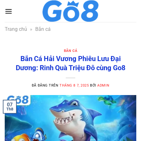
Chuyển
đến
nội
dung
Trang chủ
»
Bắn cá
BẮN CÁ
Bắn Cá Hải Vương Phiêu Lưu Đại
Dương: Rinh Quà Triệu Đô cùng Go8
ĐÃ ĐĂNG TRÊN
THÁNG 8 7, 2025
BỞI
ADMIN
07
Th8