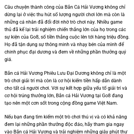
Câu chuyện thành công của Bắn Cá Hải Vương không chỉ
dừng lại ở việc thu hút số lượng người chơi lớn mà còn là
những cá nhân đã đổi đời nhờ trò chơi này. Nhiều game
thủ đã kể lại trải nghiệm chiến thắng lớn của họ trong các
sự kiện của Go8, số tiền thắng cuộc lên tới hàng triệu đồng.
Họ đã tận dụng sự thông minh và nhạy bén của mình để
chinh phục đại dương và đem về những phần thưởng quý
giá.
Bắn cá Hải Vương Phiêu Lưu Đại Dương không chỉ là một
trò chơi giải trí mà còn là cơ hội kiếm tiền hấp dẫn dành
cho tất cả người chơi. Với sự kết hợp giữa yếu tố giải trí và
cơ hội trúng thưởng lớn, Bắn cá Hải Vương tại Go8 đang
tạo nên một cơn sốt trong cộng đồng game Việt Nam.
Nếu bạn đang tìm kiếm một trò chơi thú vị và có khả năng
đem lại những phần thưởng độc đáo, hãy tham gia ngay
vào Bắn cá Hải Vương và trải nghiệm những giây phút thư