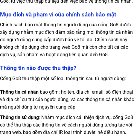
Go8, từ việc thu thập dữ liệu đến việc bảo vệ thông tin cá nhân.
Mục đích và phạm vi của chính sách bảo mật
Chính sách bảo mật thông tin người dùng của cổng Go8 được
xây dựng nhằm mục đích đảm bảo rằng mọi thông tin cá nhân
do người dùng cung cấp được bảo vệ tối đa. Chính sách này
không chỉ áp dụng cho trang web Go8 mà còn cho tất cả các
dịch vụ, sản phẩm và hoạt động liên quan đến Go8.
Thông tin nào được thu thập?
Cổng Go8 thu thập một số loại thông tin sau từ người dùng:
Thông tin cá nhân
bao gồm: họ tên, địa chỉ email, số điện thoại
và địa chỉ cư trú của người dùng, và các thông tin cá nhân khác
mà người dùng tự nguyện cung cấp.
Thông tin sử dụng
: Nhằm mục đích cải thiện dịch vụ, cổng Go8
có thể thu thập các thông tin về cách người dùng tương tác với
trang web, bao gồm địa chỉ IP, loại trình duyệt, hệ điều hành,