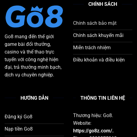
CHÍNH SÁCH
Chính sách bảo mật
Chính sách khuyến mãi
Go8 mang đến thế giới
game bài đổi thưởng,
Miễn trách nhiệm
casino và thể thao trực
tuyến với công nghệ hiện
Điều khoản và điều kiện
đại, trả thưởng minh bạch,
dịch vụ chuyên nghiệp.
HƯỚNG DẪN
THÔNG TIN LIÊN HỆ
Thương hiệu: Go8.
Đăng ký Go8
Website:
Nạp tiền Go8
https://go8z.com/
.