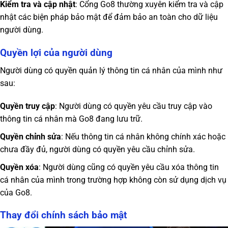
Kiểm tra và cập nhật
: Cổng Go8 thường xuyên kiểm tra và cập
nhật các biện pháp bảo mật để đảm bảo an toàn cho dữ liệu
người dùng.
Quyền lợi của người dùng
Người dùng có quyền quản lý thông tin cá nhân của mình như
sau:
Quyền truy cập
: Người dùng có quyền yêu cầu truy cập vào
thông tin cá nhân mà Go8 đang lưu trữ.
Quyền chỉnh sửa
: Nếu thông tin cá nhân không chính xác hoặc
chưa đầy đủ, người dùng có quyền yêu cầu chỉnh sửa.
Quyền xóa
: Người dùng cũng có quyền yêu cầu xóa thông tin
cá nhân của mình trong trường hợp không còn sử dụng dịch vụ
của Go8.
Thay đổi chính sách bảo mật