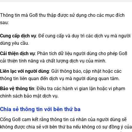
Thông tin mà Go8 thu thập được sử dụng cho các mục đích
sau:
Cung cấp dịch vụ
: Để cung cấp và duy trì các dịch vụ mà người
dùng yêu cầu.
Cải thiện dịch vụ
: Phân tích dữ liệu người dùng cho phép Go8
cải thiện tính năng và chất lượng dịch vụ của mình.
Liên lạc với người dùng
: Gửi thông báo, cập nhật hoặc các
thông tin liên quan đến dịch vụ mà người dùng quan tâm.
Bảo vệ thông tin
: Điều tra các hành vi gian lận hoặc vi phạm
chính sách bảo mật dịch vụ.
Chia sẻ thông tin với bên thứ ba
Cổng Go8 cam kết rằng thông tin cá nhân của người dùng sẽ
không được chia sẻ với bên thứ ba nếu không có sự đồng ý của