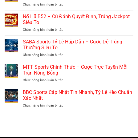
Jackpot
ở
Chức năng bình luận bị tắt
Chế
Cực
Super
Slot
Kỳ
Ace
Nổ Hũ B52 – Cú Đánh Quyết Định, Trúng Jackpot
Game
Khủng
–
Nổ
Siêu To
Tại
Nổ
Hũ
Nhà
ở
Chức năng bình luận bị tắt
Hũ
Vàng
Cái
Nổ
Nhanh,
Đỉnh
Go8
Hũ
SABA Sports Tỷ Lệ Hấp Dẫn – Cược Dễ Trúng
Tặng
Cao
B52
Thưởng
Thưởng Siêu To
Từ
–
Cực
Nhà
ở
Chức năng bình luận bị tắt
Cú
Khủng
Cái
SABA
Đánh
Mỗi
Go8
Sports
MTT Sports Chính Thức – Cược Trực Tuyến Mỗi
Quyết
Ngày
Tỷ
Định,
Trận Nóng Bỏng
Lệ
Trúng
ở
Chức năng bình luận bị tắt
Hấp
Jackpot
MTT
Dẫn
Siêu
Sports
BBC Sports Cập Nhật Tin Nhanh, Tỷ Lệ Kèo Chuẩn
–
To
Chính
Cược
Xác Nhất
Thức
Dễ
ở
Chức năng bình luận bị tắt
–
Trúng
BBC
Cược
Thưởng
Sports
Trực
Siêu
Cập
Tuyến
To
Nhật
Mỗi
Tin
Trận
Nhanh,
Nóng