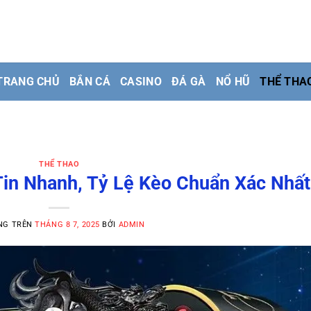
TRANG CHỦ
BẮN CÁ
CASINO
ĐÁ GÀ
NỔ HŨ
THỂ THA
THỂ THAO
in Nhanh, Tỷ Lệ Kèo Chuẩn Xác Nhất
NG TRÊN
THÁNG 8 7, 2025
BỞI
ADMIN