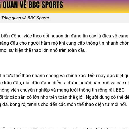
Tổng quan về BBC Sports
c biến động, việc theo dõi nguồn tin đáng tin cậy là điều vô cùng
 hàng đầu cho người hâm mộ khi cung cấp thông tin nhanh chón
mọi sự kiện thể thao lớn nhỏ trên toàn cầu.
tin tức thể thao nhanh chóng và chính xác. Điều này đặc biệt q
các trận đấu, giải đấu đang diễn ra được người hâm mộ và các n
phóng viên chuyên nghiệp và mạng lưới thông tin rộng rãi, BBC
i từ các sân cỏ lớn nhỏ trên toàn thế giới. Người dùng có thể d
g đá, bóng rổ, tennis cho đến các môn thể thao điện tử mới nổi.