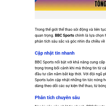
Trong thế giới thể thao sôi động và liên tụ
quan trọng.
BBC Sports
chính là lựa chọn
phân tích sâu sắc và góc nhìn đa chiều về 
Cập nhật tin nhanh
BBC Sports nổi bật với khả năng cung cấp 
trọng trong bối cảnh khi mà thông tin từ 
đầu tư cần nắm bắt kịp thời. Với đội ngũ 
Sports luôn cập nhật những tin tức nóng hổ
dàng theo dõi các sự kiện thể thao, từ bón
Phân tích chuyên sâu